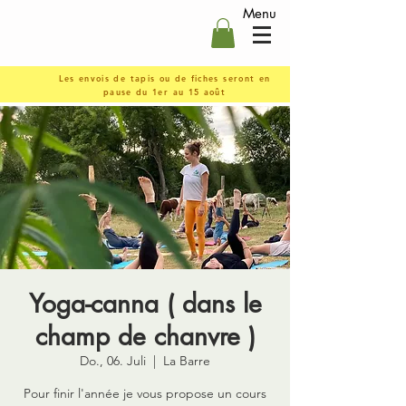
Menu
Les envois de tapis ou de fiches seront en
pause du 1er au 15 août
Yoga-canna ( dans le
champ de chanvre )
Do., 06. Juli
  |  
La Barre
Pour finir l'année je vous propose un cours