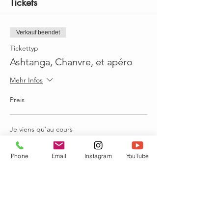
Tickets
Verkauf beendet
Tickettyp
Ashtanga, Chanvre, et apéro
Mehr Infos
Preis
Je viens qu'au cours
10,00 €
Phone
Email
Instagram
YouTube
Cours + j'apporte à grignotter
10,00 €
Cours + j'apporte du dessert