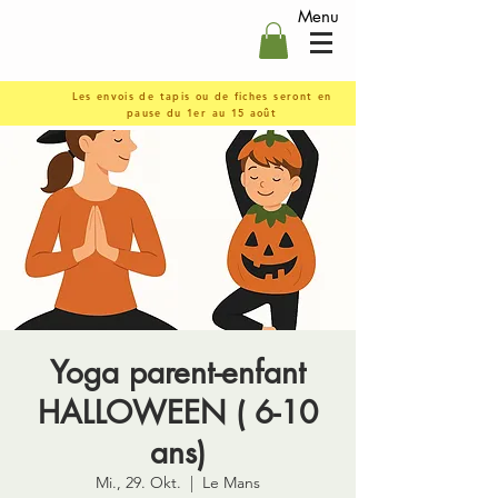
Menu
Les envois de tapis ou de fiches seront en
pause du 1er au 15 août
Yoga parent-enfant
HALLOWEEN ( 6-10
ans)
Mi., 29. Okt.
  |  
Le Mans