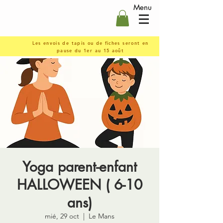
Menu
Les envois de tapis ou de fiches seront en
pause du 1er au 15 août
Yoga parent-enfant
HALLOWEEN ( 6-10
ans)
mié, 29 oct
  |  
Le Mans