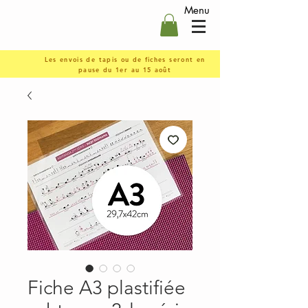
Menu
Les envois de tapis ou de fiches seront en
pause du 1er au 15 août
Fiche A3 plastifiée