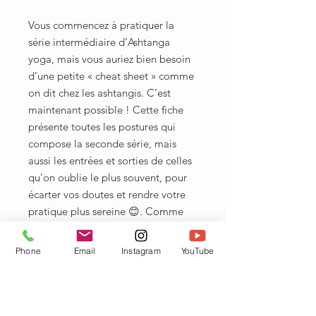
Vous commencez à pratiquer la
série intermédiaire d’Ashtanga
yoga, mais vous auriez bien besoin
d’une petite « cheat sheet » comme
on dit chez les ashtangis. C’est
maintenant possible ! Cette fiche
présente toutes les postures qui
compose la seconde série, mais
aussi les entrées et sorties de celles
qu’on oublie le plus souvent, pour
écarter vos doutes et rendre votre
pratique plus sereine 😊. Comme
pour la série 1, les drishtis sont
indiqués, le nombre de respirations,
Phone
Email
Instagram
YouTube
ainsi que les vinyasas particuliers (
comme celui de Mayurasana ou de
Vatayanasana par exemple).