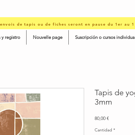
 envois de tapis ou de fiches seront en pause du 1er au 
 y registro
Nouvelle page
Suscripción o cursos individua
Tapis de y
3mm
Precio
80,00 €
Cantidad
*