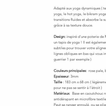
Adapté aux yoga dynamiques ( tel
yoga, le hot yoga, le bikram yog
transitions fluides et absorbe la 
grâce à sa texture douce.
Design:
inspiré d'une poterie de 
un tapis de yoga !
Il est égaleme
subtiles pour trouver votre aligne
lignes obliques en bas qui vous i
guerrier 1 par exemple )
Couleurs principales:
rose pale, 
Epaisseur
: 3mm
Taille
: 183 cm x 68 cm ( légèreme
pour ne pas se sentir à l’étroit )
Matériaux
: Base en caoutchouc 
antidérapant en microfibre textile
Peut se ranger enroulé, ou se plie