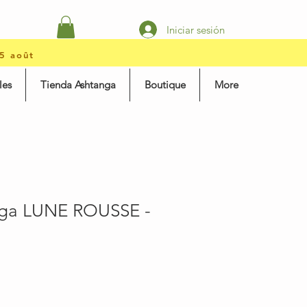
Iniciar sesión
15 août
les
Tienda Ashtanga
Boutique
More
oga LUNE ROUSSE -