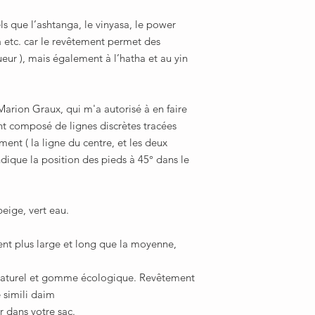
s que l’ashtanga, le vinyasa, le power
a etc. car le revêtement permet des
sueur ), mais également à l’hatha et au yin
Marion Graux, qui m'a autorisé à en faire
nt composé de lignes discrètes tracées
ment ( la ligne du centre, et les deux
ndique la position des pieds à 45° dans le
beige, vert eau.
nt plus large et long que la moyenne,
naturel et gomme écologique. Revêtement
 simili daim
r dans votre sac.