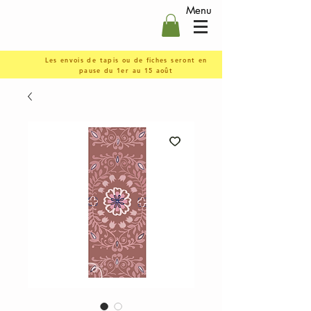
Menu
Les envois de tapis ou de fiches seront en
pause du 1er au 15 août