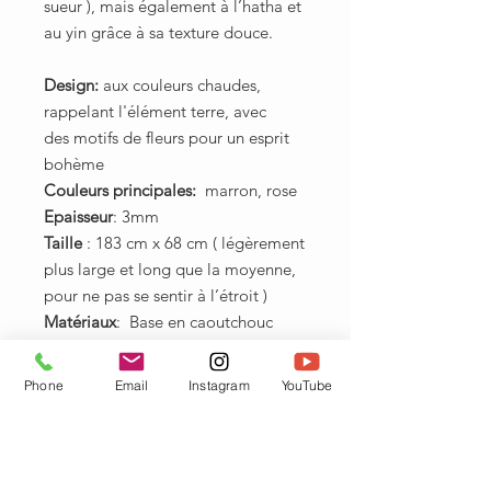
sueur ), mais également à l’hatha et
au yin grâce à sa texture douce.
Design:
aux couleurs chaudes,
rappelant l'élément terre, avec
des motifs de fleurs pour un esprit
bohème
Couleurs principales:
marron, rose
Epaisseur
: 3mm
Taille
: 183 cm x 68 cm ( légèrement
plus large et long que la moyenne,
pour ne pas se sentir à l’étroit )
Matériaux
: Base en caoutchouc
naturel et gomme
écologique. Revêtement
Phone
Email
Instagram
YouTube
antidérapant en microfibre textile
simili daim
Peut se ranger enroulé, ou se plier
dans votre sac.