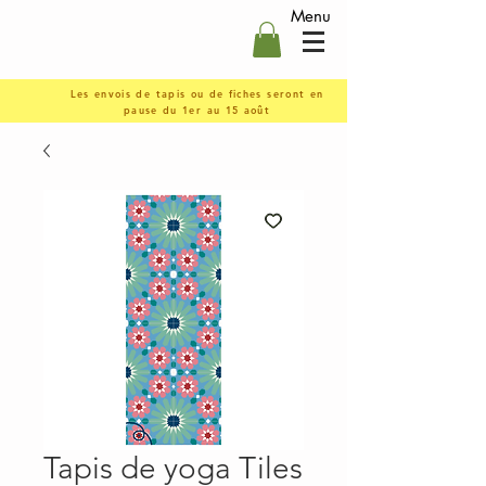
Menu
Les envois de tapis ou de fiches seront en
pause du 1er au 15 août
Tapis de yoga Tiles