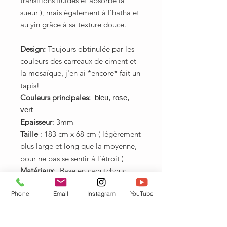
transitions fluides et absorbe la
sueur ), mais également à l’hatha et
au yin grâce à sa texture douce.
Design:
Toujours obtinulée par les
couleurs des carreaux de ciment et
la mosaïque, j'en ai *encore* fait un
tapis!
Couleurs principales:
bleu, rose,
vert
Epaisseur
: 3mm
Taille
: 183 cm x 68 cm ( légèrement
plus large et long que la moyenne,
pour ne pas se sentir à l’étroit )
Matériaux
: Base en caoutchouc
naturel et gomme
Phone
Email
Instagram
YouTube
écologique. Revêtement
antidérapant en microfibre textile
simili daim