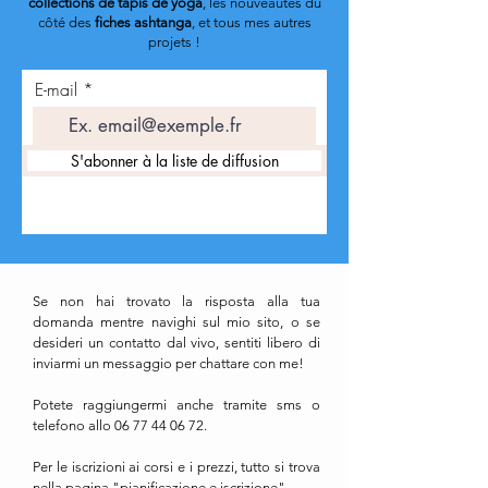
collections de tapis de yoga
, les nouveautés du
côté des
fiches ashtanga
, et tous mes autres
projets !
E-mail
S'abonner à la liste de diffusion
Se non hai trovato la risposta alla tua
domanda mentre navighi sul mio sito, o se
desideri un contatto dal vivo, sentiti libero di
inviarmi un messaggio per chattare con me!
Potete raggiungermi anche tramite sms o
telefono allo
06 77 44 06 72
.
Per le iscrizioni ai corsi e i prezzi, tutto si trova
nella pagina "pianificazione e iscrizione"