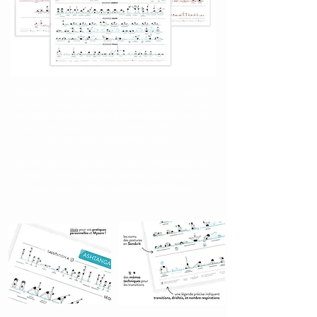
Stampato su carta di qualità, plastificata e in formato
A4, puoi portare questo piccolo capolavoro ovunque
con te, per posizionarlo nella parte anteriore del tuo
tappeto, ovunque tu vada.
be! (È l'ideale per lo stile
Mysore o per le pratiche da solista
!)
Incorniciato,
è qui
piccolo tocco di Namaste che
mancava alla tua famiglia
(formato A3)
! Vestirà le
vostre pareti con discrezione ed efficienza!