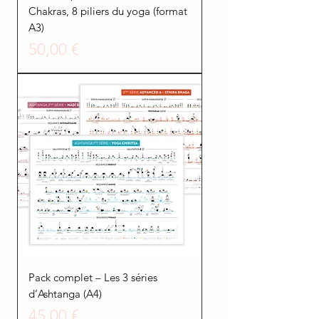
Chakras, 8 piliers du yoga (format
A3)
Prezzo
50,00 €
Pack complet – Les 3 séries
d’Ashtanga (A4)
Prezzo
45,00 €