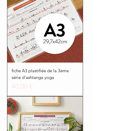
fiche A3 plastifiée de la 3eme
série d'ashtanga yoga
Prezzo
40,00 €