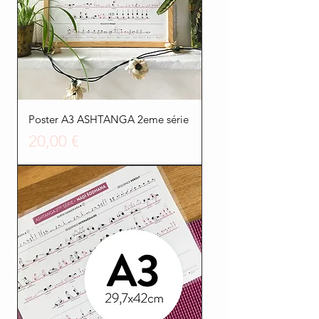
Poster A3 ASHTANGA 2eme série
Prezzo
20,00 €