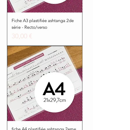
Fiche A3 plastifiée ashtanga 2de
série - Recto/verso
Prezzo
30,00 €
fiche A4 plastifiée ashtanga 2eme