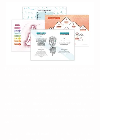
Troverai tutte le informazioni necessarie per praticare
e approfondire la tua conoscenza dell'ashtanga! il
posizionamento
lo sguardo (il
drishtis
) è sottilmente
indicato per ogni postura grazie a piccoli punti
colorati, è indicato il
numero di respiri
da mantenere
nelle
asana
, il nome di ogni posa correttamente
scritto sotto le illustrazioni e le
transizioni
su cui
vediamo di più confusione sono
pensato anche per
te
accompagnare in ogni momento di questa prima
serie
!
Senza dimenticare i mantra di apertura e chiusura,
presenti sul retro della carta e allegati anche come