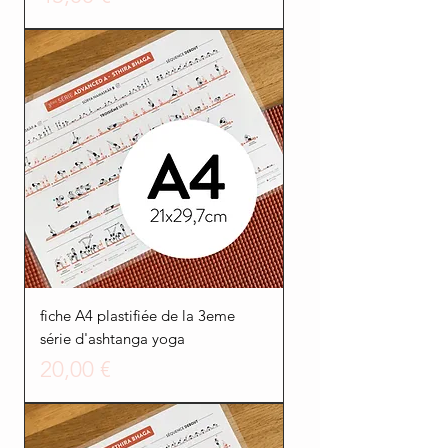
fiche A4 plastifiée de la 3eme
série d'ashtanga yoga
Prezzo
20,00 €