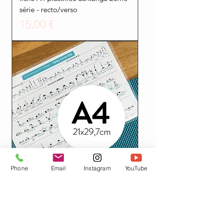
série - recto/verso
Prezzo
15,00 €
Phone
Email
Instagram
YouTube
fiche A4 plastifiée ashtanga 1ère
série - AVEC MANTRAS AU
VERSO
Prezzo
15,00 €