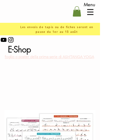
Menu
Les envois de tapis ou de fiches seront en
pause du 1er au 15 août
E-Shop
foglio o poster della prima serie di ASHTANGA YOGA
Qui vi presento e vi offro il frutto di una lunga
collaborazione con Léna Piroux, illustratrice
professionista, per realizzare per i miei studenti
una
tavola di Ashtanga Yoga che illustra tutte le posizioni
della 1a serie
(chiamata Yoga Chikitsa). È uno
strumento tecnico che unisce pedagogia ed estetica!
Pulita e grafica, la tavola consente un facile utilizzo
durante la pratica.