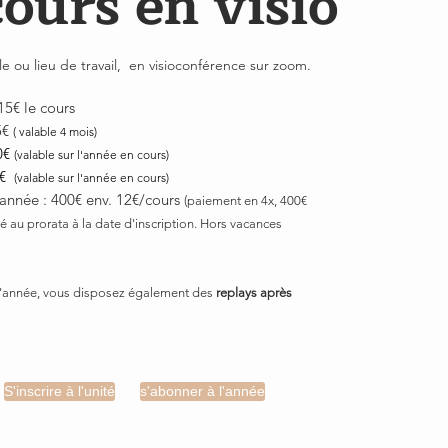
cours en visio
e ou lieu de travail, en visioconférence sur zoom.
15€ l
e cours
5€
( valable 4 mois)
0€
(valable sur l'année en cours)
0€
(valable sur l'année en cours)
année : 400€
env. 12€/cours
(paiement en 4x, 400€
é au prorata à la date d'inscriptio
n. Hors vacances
'année, v
ous disposez également des
replays après
S'inscrire à l'unité
s'abonner à l'année