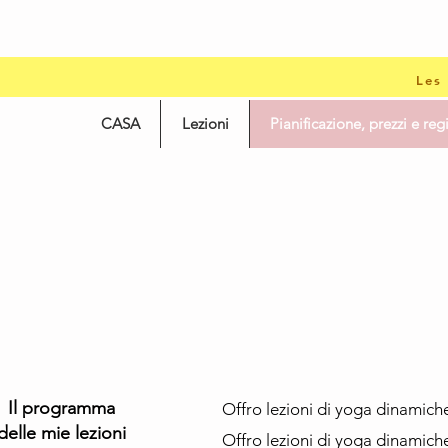
Les
CASA
Lezioni
Pianificazione, prezzi e reg
Il programma
Offro lezioni di yoga dinamiche
delle mie lezioni
Offro lezioni di yoga dinamiche