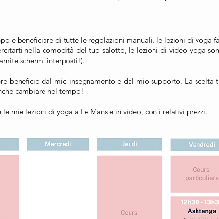
po e beneficiare di tutte le regolazioni manuali, le lezioni di yoga fa
ercitarti nella comodità del tuo salotto, le lezioni di video yoga son
amite schermi interposti!).
pre beneficio dal mio insegnamento e dal mio supporto. La scelta tr
 anche cambiare nel tempo!
le mie lezioni di yoga a Le Mans e in video, con i relativi prezzi.