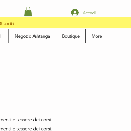
Accedi
15 août
li
Negozio Ashtanga
Boutique
More
enti e tessere dei corsi.
enti e tessere dei corsi.