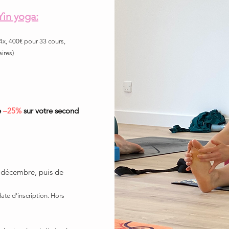
Yin yoga:
4x, 400€ pour 33 cours,
aires
)
e
–25%
sur votre second
 décembre, puis de
ate d'inscriptio
n. Hors