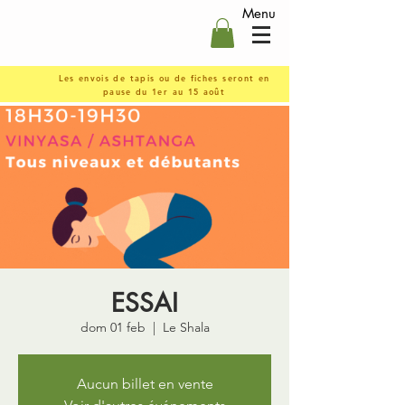
Menu
Les envois de tapis ou de fiches seront en
pause du 1er au 15 août
ESSAI
dom 01 feb
  |  
Le Shala
Aucun billet en vente