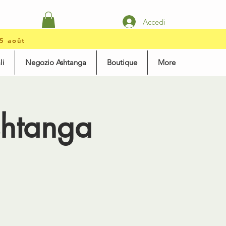
Accedi
15 août
li
Negozio Ashtanga
Boutique
More
shtanga