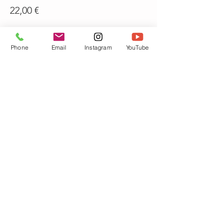
22,00 €
Quantità
Phone
Email
Instagram
YouTube
Totale
0,00 €
Acquista ora
Condividi questo evento