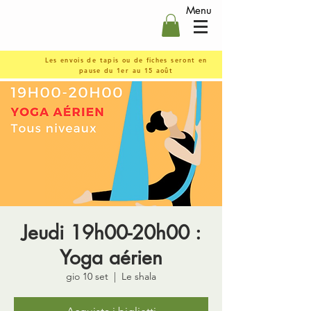
Menu
Les envois de tapis ou de fiches seront en
pause du 1er au 15 août
Jeudi 19h00-20h00 :
Yoga aérien
gio 10 set
  |  
Le shala