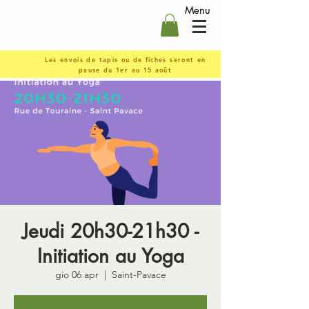
Menu
Les envois de tapis ou de fiches seront en
pause du 1er au 15 août
Jeudi 20h30-21h30 -
Initiation au Yoga
gio 06 apr
  |  
Saint-Pavace