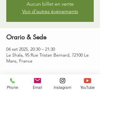
Aucun billet en vente
Voir d'autres événements
Orario & Sede
04 set 2025, 20:30 – 21:30
Le Shala, 95 Rue Tristan Bernard, 72100 Le
Mans, France
Partecipanti
Phone
Email
Instagram
YouTube
+ 3 altri partecipanti
Condividi questo evento