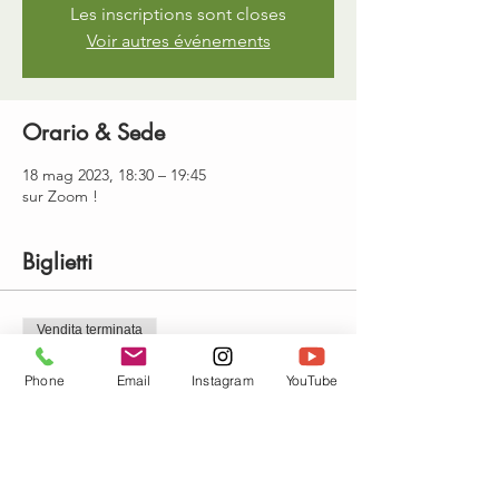
Les inscriptions sont closes
Voir autres événements
Orario & Sede
18 mag 2023, 18:30 – 19:45
sur Zoom !
Biglietti
Vendita terminata
Tipo di biglietto
Phone
Email
Instagram
YouTube
Cours en visio + replay 1 mois
Prezzo
13,00 €