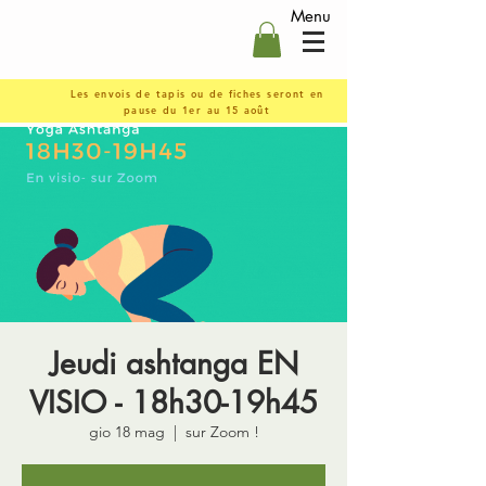
Menu
Les envois de tapis ou de fiches seront en
pause du 1er au 15 août
Jeudi ashtanga EN
VISIO - 18h30-19h45
gio 18 mag
  |  
sur Zoom !