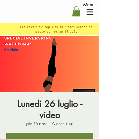
Menu
Les envois de tapis ou de fiches seront en
pause du 1er au 15 août
Lunedì 26 luglio -
video
gio 16 nov
  |  
A casa tua!