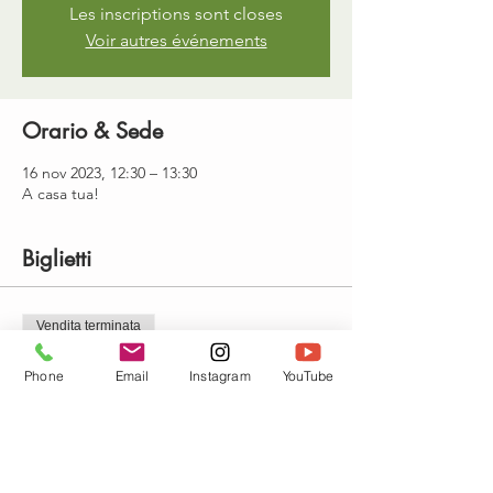
Les inscriptions sont closes
Voir autres événements
Orario & Sede
16 nov 2023, 12:30 – 13:30
A casa tua!
Biglietti
Vendita terminata
Tipo di biglietto
Phone
Email
Instagram
YouTube
Cours de yoga en visio
Prezzo
15,00 €