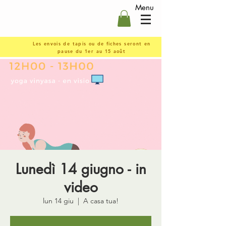
Menu
Les envois de tapis ou de fiches seront en
pause du 1er au 15 août
Lunedì 14 giugno - in
video
lun 14 giu
  |  
A casa tua!