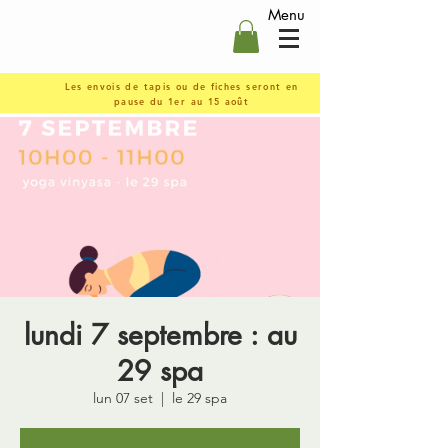
Menu
Les envois de tapis ou de fiches seront en
pause du 1er au 15 août
lundi 7 septembre : au
29 spa
lun 07 set
  |  
le 29 spa