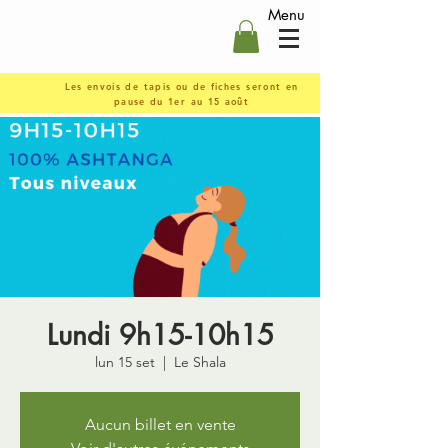
Menu
Les envois de tapis ou de fiches seront en
pause du 1er au 15 août
Lundi 9h15-10h15
lun 15 set
  |  
Le Shala
Aucun billet en vente