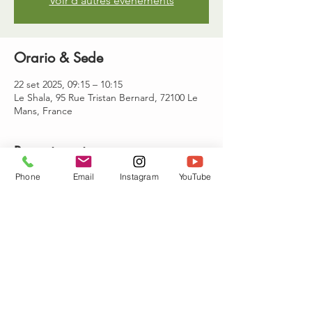
Voir d'autres événements
Orario & Sede
22 set 2025, 09:15 – 10:15
Le Shala, 95 Rue Tristan Bernard, 72100 Le
Mans, France
Partecipanti
Phone
Email
Instagram
YouTube
+ 2 altri partecipanti
Condividi questo evento