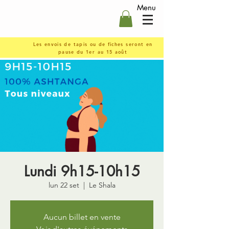
Menu
Les envois de tapis ou de fiches seront en
pause du 1er au 15 août
Lundi 9h15-10h15
lun 22 set
  |  
Le Shala
Aucun billet en vente