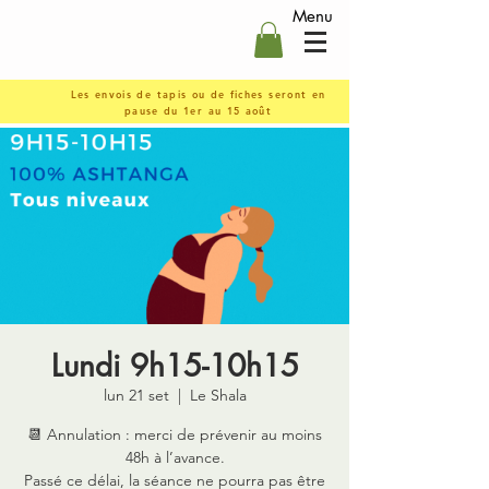
Menu
Les envois de tapis ou de fiches seront en
pause du 1er au 15 août
Lundi 9h15-10h15
lun 21 set
  |  
Le Shala
📆 Annulation : merci de prévenir au moins
48h à l’avance.
Passé ce délai, la séance ne pourra pas être