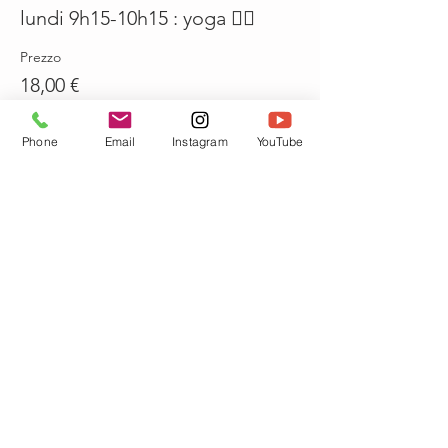
lundi 9h15-10h15 : yoga 🤸‍♀️
Prezzo
18,00 €
Quantità
Phone
Email
Instagram
YouTube
Totale
0,00 €
Acquista ora
Condividi questo evento