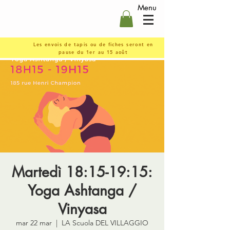
Menu
Les envois de tapis ou de fiches seront en
pause du 1er au 15 août
Martedì 18:15-19:15:
Yoga Ashtanga /
Vinyasa
mar 22 mar
  |  
LA Scuola DEL VILLAGGIO