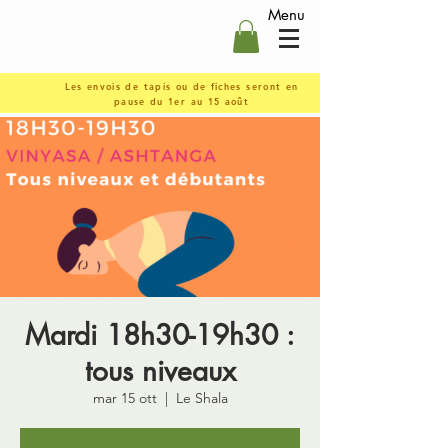
Menu
Les envois de tapis ou de fiches seront en
pause du 1er au 15 août
Mardi 18h30-19h30 :
tous niveaux
mar 15 ott
  |  
Le Shala