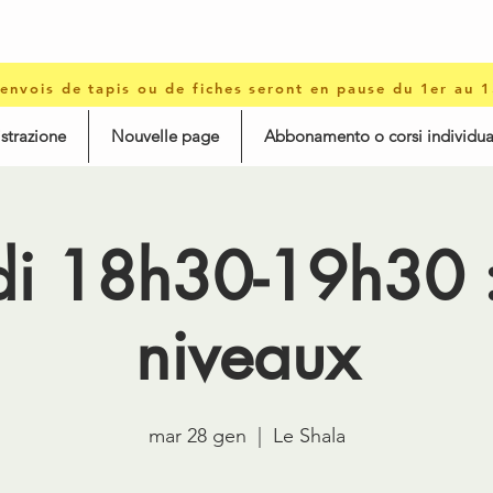
 envois de tapis ou de fiches seront en pause du 1er au 
istrazione
Nouvelle page
Abbonamento o corsi individua
i 18h30-19h30 :
niveaux
mar 28 gen
  |  
Le Shala