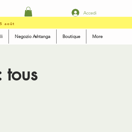
Accedi
15 août
li
Negozio Ashtanga
Boutique
More
 tous