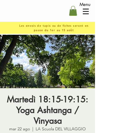
Menu
Les envois de tapis ou de fiches seront en
pause du 1er au 15 août
Martedì 18:15-19:15:
Yoga Ashtanga /
Vinyasa
mar 22 ago
  |  
LA Scuola DEL VILLAGGIO