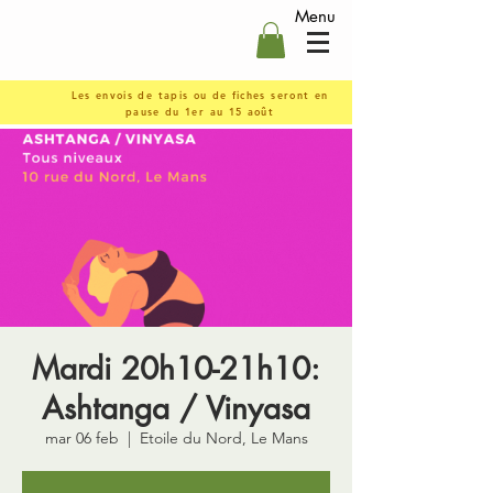
Menu
Les envois de tapis ou de fiches seront en
pause du 1er au 15 août
Mardi 20h10-21h10:
Ashtanga / Vinyasa
mar 06 feb
  |  
Etoile du Nord, Le Mans