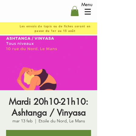
Menu
Les envois de tapis ou de fiches seront en
pause du 1er au 15 août
Mardi 20h10-21h10:
Ashtanga / Vinyasa
mar 13 feb
  |  
Etoile du Nord, Le Mans