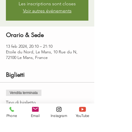
Les inscriptions sont closes
Voir autres événements
Orario & Sede
13 feb 2024, 20:10 – 21:10
Etoile du Nord, Le Mans, 10 Rue du N,
72100 Le Mans, France
Biglietti
Vendita terminata
Tipo di biglietto
yoga : Mardi 20h10-21h10
Phone
Email
Instagram
YouTube
Prezzo
15,00 €