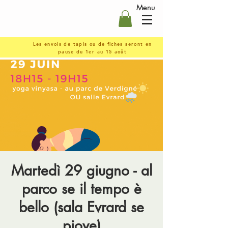
Menu
Les envois de tapis ou de fiches seront en
pause du 1er au 15 août
Martedì 29 giugno - al
parco se il tempo è
bello (sala Evrard se
piove)