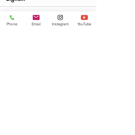
Vendita terminata
Phone
Email
Instagram
YouTube
Tipo di biglietto
cours de vinyasa
Prezzo
15,00 €
Condividi questo evento