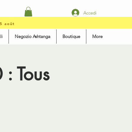
Accedi
15 août
li
Negozio Ashtanga
Boutique
More
: Tous