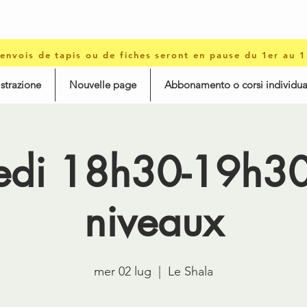
 envois de tapis ou de fiches seront en pause du 1er au 
istrazione
Nouvelle page
Abbonamento o corsi individua
edi 18h30-19h30 
niveaux
mer 02 lug
  |  
Le Shala