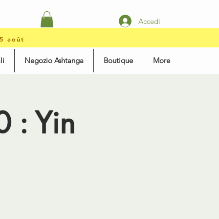
Accedi
15 août
li
Negozio Ashtanga
Boutique
More
 : Yin