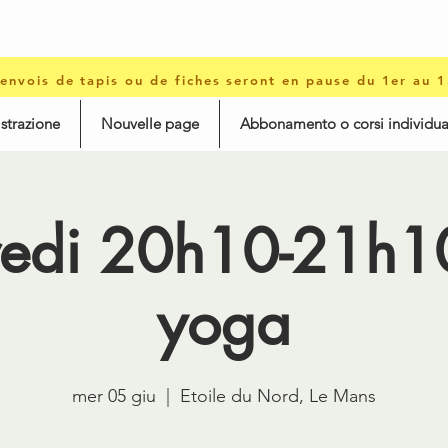
 envois de tapis ou de fiches seront en pause du 1er au 
istrazione
Nouvelle page
Abbonamento o corsi individua
edi 20h10-21h10
yoga
mer 05 giu
  |  
Etoile du Nord, Le Mans