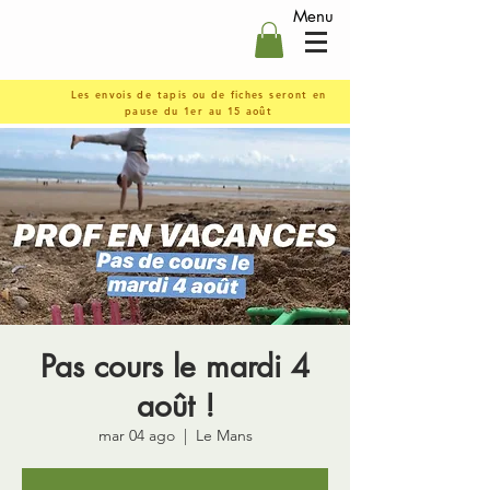
Menu
Les envois de tapis ou de fiches seront en
pause du 1er au 15 août
Pas cours le mardi 4
août !
mar 04 ago
  |  
Le Mans