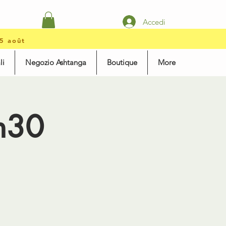
Accedi
15 août
li
Negozio Ashtanga
Boutique
More
h30