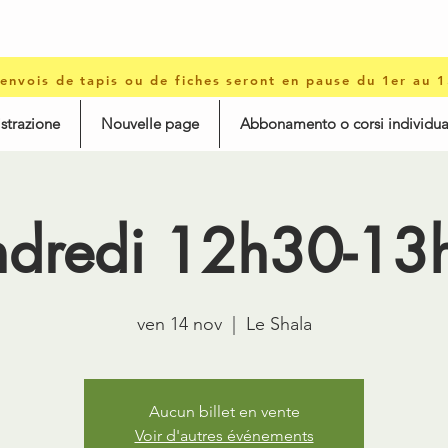
 envois de tapis ou de fiches seront en pause du 1er au 
istrazione
Nouvelle page
Abbonamento o corsi individua
ndredi 12h30-13
ven 14 nov
  |  
Le Shala
Aucun billet en vente
Voir d'autres événements