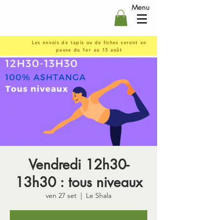
Menu
Les envois de tapis ou de fiches seront en
pause du 1er au 15 août
Vendredi 12h30-
13h30 : tous niveaux
ven 27 set
  |  
Le Shala