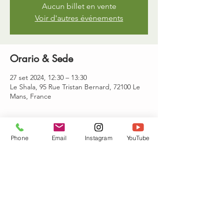
Aucun billet en vente
Voir d'autres événements
Orario & Sede
27 set 2024, 12:30 – 13:30
Le Shala, 95 Rue Tristan Bernard, 72100 Le
Mans, France
Partecipanti
Phone
Email
Instagram
YouTube
Vedi tutto
Condividi questo evento