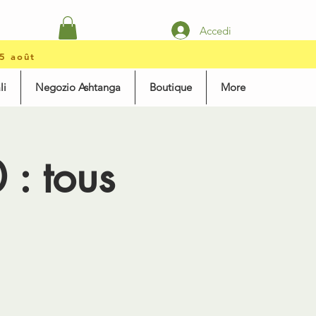
Accedi
15 août
li
Negozio Ashtanga
Boutique
More
: tous