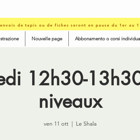
 envois de tapis ou de fiches seront en pause du 1er au 
istrazione
Nouvelle page
Abbonamento o corsi individua
edi 12h30-13h30 
niveaux
ven 11 ott
  |  
Le Shala