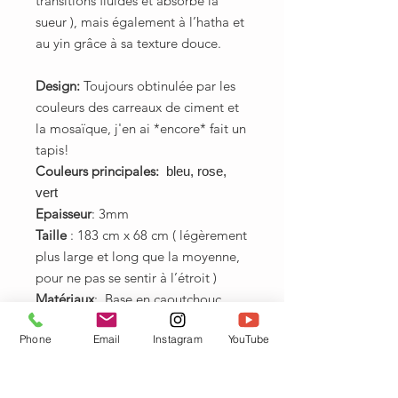
transitions fluides et absorbe la
sueur ), mais également à l’hatha et
au yin grâce à sa texture douce.
Design:
Toujours obtinulée par les
couleurs des carreaux de ciment et
la mosaïque, j'en ai *encore* fait un
tapis!
Couleurs principales:
bleu, rose,
vert
Epaisseur
: 3mm
Taille
: 183 cm x 68 cm ( légèrement
plus large et long que la moyenne,
pour ne pas se sentir à l’étroit )
Matériaux
: Base en caoutchouc
naturel et gomme
Phone
Email
Instagram
YouTube
écologique. Revêtement
antidérapant en microfibre textile
simili daim