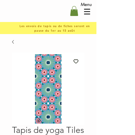
Menu
Les envois de tapis ou de fiches seront en
pause du 1er au 15 août
Tapis de yoga Tiles