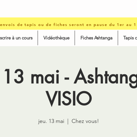
 envois de tapis ou de fiches seront en pause du 1er au 
nscrire à un cours
Vidéothèque
Fiches Ashtanga
Tapis 
 13 mai - Ashta
VISIO
jeu. 13 mai
  |  
Chez vous!