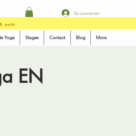
Se connecter
15 août
de Yoga
Stages
Contact
Blog
More
nga EN