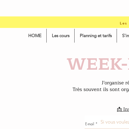
Les
HOME
Les cours
Planning et tarifs
S'i
WEEK-
J'organise 
Très souvent ils sont or
📩 In
Si vous voulez
E-mail