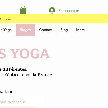
Se connecter
15 août
de Yoga
Stages
Contact
Blog
More
ES
YOGA
 différentes.
 me déplacer dans
la France
ail.com
 mail ci-dessous