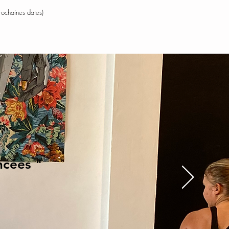
rochaines dates)
ncées "