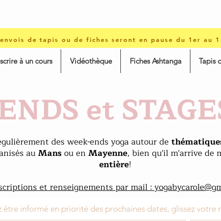
 envois de tapis ou de fiches seront en pause du 1er au 
nscrire à un cours
Vidéothèque
Fiches Ashtanga
Tapis 
ENDS et STAG
régulièrement des week-ends yoga autour de
thématiques
ganisés au
Mans
ou en
Mayenne
, bien qu'il m'arrive de
entière
!
scriptions et renseignements par mail :
yogabycarole@gm
 être informé en priorité des prochaines dates, glissez votre