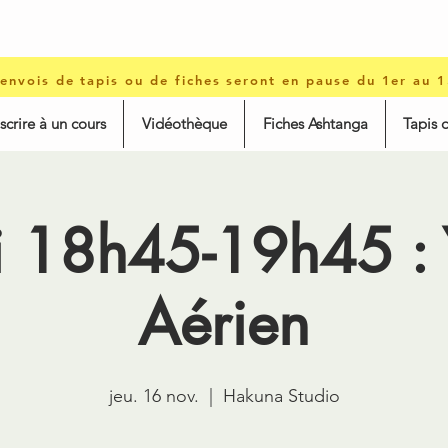
 envois de tapis ou de fiches seront en pause du 1er au 
nscrire à un cours
Vidéothèque
Fiches Ashtanga
Tapis 
i 18h45-19h45 :
Aérien
jeu. 16 nov.
  |  
Hakuna Studio