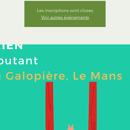
Les inscriptions sont closes
Voir autres événements