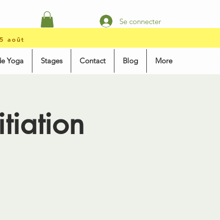
Se connecter
15 août
de Yoga
Stages
Contact
Blog
More
tiation