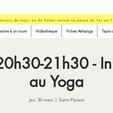
 envois de tapis ou de fiches seront en pause du 1er au 
nscrire à un cours
Vidéothèque
Fiches Ashtanga
Tapis 
20h30-21h30 - Ini
au Yoga
jeu. 30 mars
  |  
Saint-Pavace