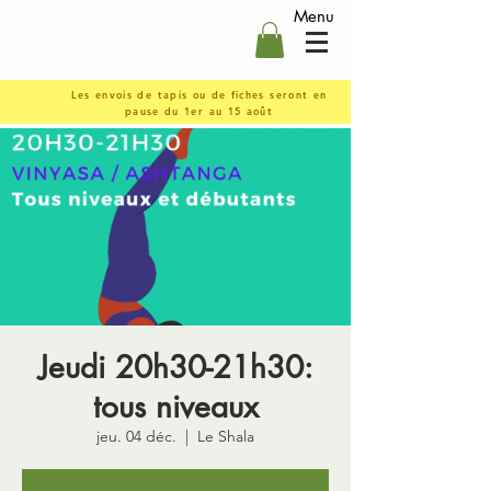
Menu
Les envois de tapis ou de fiches seront en
pause du 1er au 15 août
Jeudi 20h30-21h30:
tous niveaux
jeu. 04 déc.
  |  
Le Shala