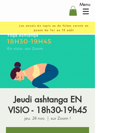
Menu
Les envois de tapis ou de fiches seront en
pause du 1er au 15 août
Jeudi ashtanga EN
VISIO - 18h30-19h45
jeu. 24 nov.
  |  
sur Zoom !