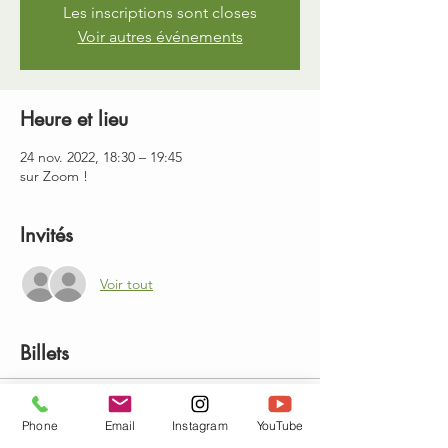
Les inscriptions sont closes
Voir autres événements
Heure et lieu
24 nov. 2022, 18:30 – 19:45
sur Zoom !
Invités
Voir tout
Billets
Vente expirée
Phone
Email
Instagram
YouTube
Type de billet