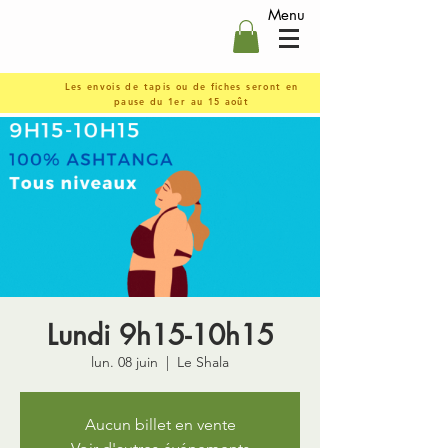
Menu
Les envois de tapis ou de fiches seront en
pause du 1er au 15 août
Lundi 9h15-10h15
lun. 08 juin
  |  
Le Shala
Aucun billet en vente