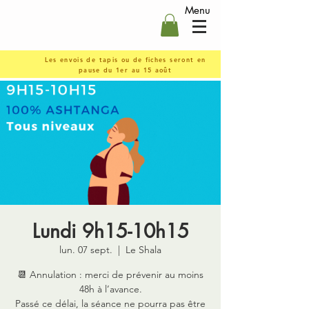
Menu
Les envois de tapis ou de fiches seront en
pause du 1er au 15 août
Lundi 9h15-10h15
lun. 07 sept.
  |  
Le Shala
📆 Annulation : merci de prévenir au moins
48h à l’avance.
Passé ce délai, la séance ne pourra pas être