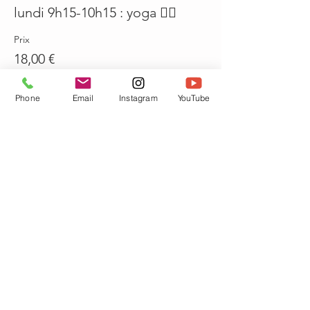
lundi 9h15-10h15 : yoga 🤸‍♀️
Prix
18,00 €
Quantité
Phone
Email
Instagram
YouTube
Total
0,00 €
Passer la commande
Partager cet événement