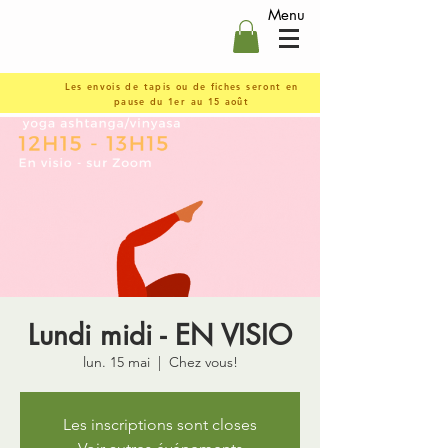
Menu
Les envois de tapis ou de fiches seront en
pause du 1er au 15 août
Lundi midi - EN VISIO
lun. 15 mai
  |  
Chez vous!
Les inscriptions sont closes