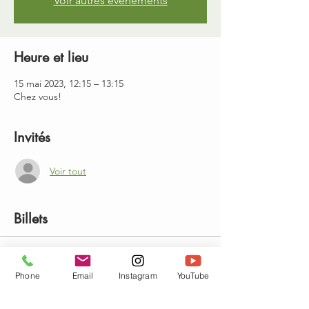
Voir autres événements
Heure et lieu
15 mai 2023, 12:15 – 13:15
Chez vous!
Invités
Voir tout
Billets
Vente expirée
Phone
Email
Instagram
YouTube
Type de billet
Cours + replay 1 mois