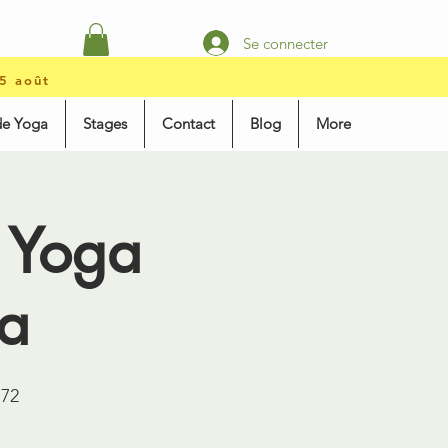
Se connecter
15 août
de Yoga
Stages
Contact
Blog
More
 Yoga
a
72