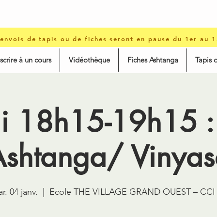
 envois de tapis ou de fiches seront en pause du 1er au 
nscrire à un cours
Vidéothèque
Fiches Ashtanga
Tapis 
i 18h15-19h15 :
Ashtanga/ Vinyas
r. 04 janv.
  |  
Ecole THE VILLAGE GRAND OUEST – CCI 