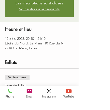
Les inscriptions sont closes
Voir autres événements
Heure et lieu
12 déc. 2023, 20:10 – 21:10
Etoile du Nord, Le Mans, 10 Rue du N,
72100 Le Mans, France
Billets
Vente expirée
Type de billet
yoga : Mardi 20h10-21h10
Phone
Email
Instagram
YouTube
Prix
15,00 €