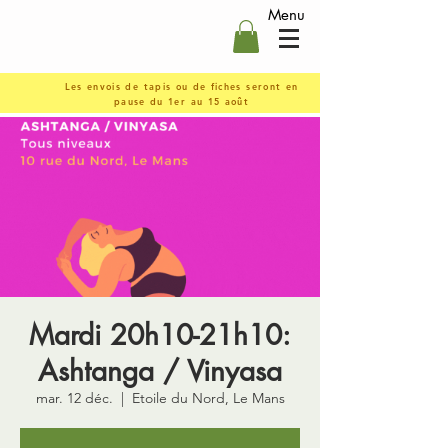
Menu
Les envois de tapis ou de fiches seront en
pause du 1er au 15 août
Mardi 20h10-21h10:
Ashtanga / Vinyasa
mar. 12 déc.
  |  
Etoile du Nord, Le Mans