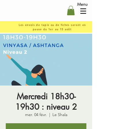
Menu
Les envois de tapis ou de fiches seront en
pause du 1er au 15 août
Mercredi 18h30-
19h30 : niveau 2
mer. 04 févr.
  |  
Le Shala