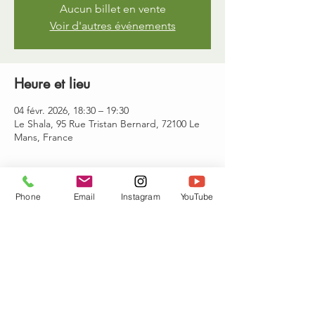
Aucun billet en vente
Voir d'autres événements
Heure et lieu
04 févr. 2026, 18:30 – 19:30
Le Shala, 95 Rue Tristan Bernard, 72100 Le
Mans, France
Invités
Phone
Email
Instagram
YouTube
Voir tout
Partager cet événement