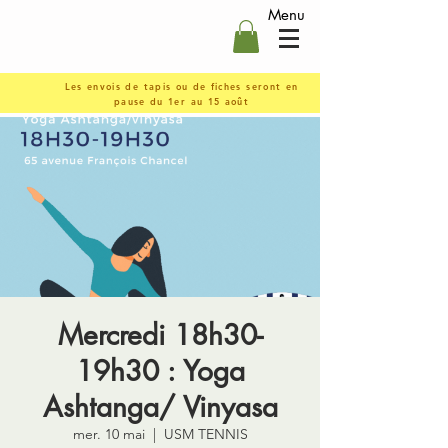
Menu
Les envois de tapis ou de fiches seront en
pause du 1er au 15 août
Mercredi 18h30-
19h30 : Yoga
Ashtanga/ Vinyasa
mer. 10 mai
  |  
USM TENNIS