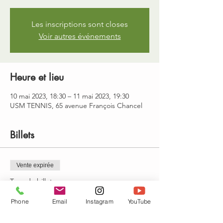
Les inscriptions sont closes
Voir autres événements
Heure et lieu
10 mai 2023, 18:30 – 11 mai 2023, 19:30
USM TENNIS, 65 avenue François Chancel
Billets
Vente expirée
Type de billet
cours de vinyasa
Phone
Email
Instagram
YouTube
Prix