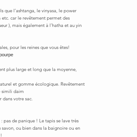
s que l’ashtanga, le vinyasa, le power
a etc. car le revêtement permet des
sueur ), mais également à l’hatha et au yin
ales, pour les reines que vous êtes!
 pourpe
nt plus large et long que la moyenne,
naturel et gomme écologique. Revêtement
 simili daim
r dans votre sac.
 : pas de panique ! Le tapis se lave très
u savon, ou bien dans la baignoire ou en
!