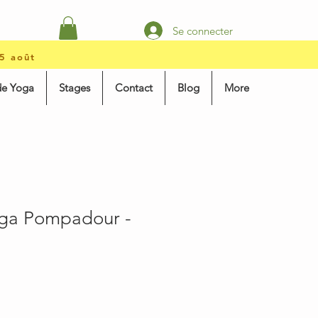
Se connecter
15 août
de Yoga
Stages
Contact
Blog
More
oga Pompadour -