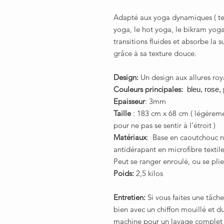
Adapté aux yoga dynamiques ( tel
yoga, le hot yoga, le bikram yog
transitions fluides et absorbe la 
grâce à sa texture douce.
Design:
Un design aux allures roy
Couleurs principales:
bleu, rose,
Epaisseur
: 3mm
Taille
: 183 cm x 68 cm ( légèreme
pour ne pas se sentir à l’étroit )
Matériaux
: Base en caoutchouc 
antidérapant en microfibre textile
Peut se ranger enroulé, ou se plie
Poids:
2,5 kilos
Entretien:
Si vous faites une tâche
bien avec un chiffon mouillé et d
machine pour un lavage complet 