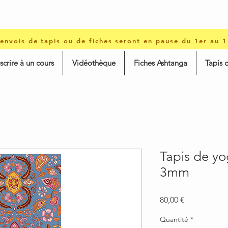
 envois de tapis ou de fiches seront en pause du 1er au 
nscrire à un cours
Vidéothèque
Fiches Ashtanga
Tapis 
Tapis de y
3mm
Prix
80,00 €
Quantité
*